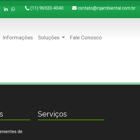
(11) 96920-4040
contato@rqambiental.com.br
Informações
Soluções
Fale Conosco
s
Serviços
enientes de